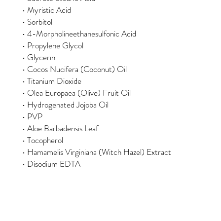
• Myristic Acid
• Sorbitol
• 4-Morpholineethanesulfonic Acid
• Propylene Glycol
• Glycerin
• Cocos Nucifera (Coconut) Oil
• Titanium Dioxide
• Olea Europaea (Olive) Fruit Oil
• Hydrogenated Jojoba Oil
• PVP
• Aloe Barbadensis Leaf
• Tocopherol
• Hamamelis Virginiana (Witch Hazel) Extract
• Disodium EDTA
Stil og skjønnhet