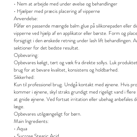
• Nem at arbejde med under øvelse og behandlinger
• Hjælper med præcis placering af vipperne
Anvendelse:
Påfør en passende mængde balm glue på silikonepaden eller di
vipperne ved hjælp af en applikator eller børste. Form og plac
forsigtigt i den ønskede retning under lash lift behandlingen. A
sektioner for det bedste resultat.
Opbevaring:
Opbevares køligt, tørt og væk fra direkte sollys. Luk produkte
brug for at bevare kvalitet, konsistens og holdbarhed.
Sikkerhed:
Kun til professionel brug. Undgå kontakt med øjnene. Hvis pr
kommer i øjnene, skyl straks grundigt med rigeligt vand i fler
at gnide øjnene. Ved fortsat irritation eller ubehag anbefales 
læge.
Opbevares utilgængeligt for børn.
Main Ingredients:
• Aqua
• Sucrose Stearic Acid