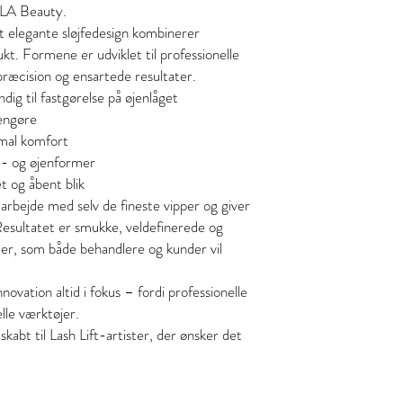
LLA Beauty.
t elegante sløjfedesign kombinerer
ukt. Formene er udviklet til professionelle
ræcision og ensartede resultater.
dig til fastgørelse på øjenlåget
engøre
timal komfort
ppe- og øjenformer
tet og åbent blik
rbejde med selv de fineste vipper og giver
Resultatet er smukke, veldefinerede og
ter, som både behandlere og kunder vil
ovation altid i fokus – fordi professionelle
lle værktøjer.
abt til Lash Lift-artister, der ønsker det