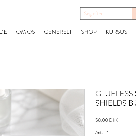
IDE
OM OS
GENERELT
SHOP
KURSUS
GLUELESS 
SHIELDS Blå t
Pris
58,00 DKK
Antall
*