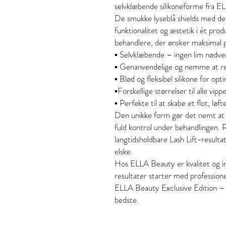
selvklæbende silikoneforme fra E
De smukke lyseblå shields med de
funktionalitet og æstetik i ét prod
behandlere, der ønsker maksimal p
▪️ Selvklæbende – ingen lim nødven
▪️ Genanvendelige og nemme at r
▪️ Blød og fleksibel silikone for op
▪️Forskellige størrelser til alle vi
▪️ Perfekte til at skabe et flot, løf
Den unikke form gør det nemt at a
fuld kontrol under behandlingen. 
langtidsholdbare Lash Lift-resulta
elske.
Hos ELLA Beauty er kvalitet og inn
resultater starter med professione
ELLA Beauty Exclusive Edition – sk
bedste.