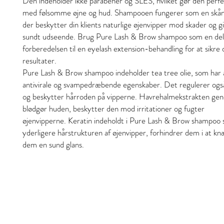
Den indeholder ikke parabener og SLES, hvilket gør den perfek
med følsomme øjne og hud. Shampooen fungerer som en skå
der beskytter din klients naturlige øjenvipper mod skader og 
sundt udseende. Brug Pure Lash & Brow shampoo som en del
forberedelsen til en eyelash extension-behandling for at sikre
resultater.
Pure Lash & Brow shampoo indeholder tea tree olie, som har a
antivirale og svampedræbende egenskaber. Det regulerer også
og beskytter hårroden på vipperne. Havrehalmekstrakten genop
blødgør huden, beskytter den mod irritationer og fugter
øjenvipperne. Keratin indeholdt i Pure Lash & Brow shampoo 
yderligere hårstrukturen af ​​øjenvipper, forhindrer dem i at k
dem en sund glans.
Stil og skjønnhet
S&B Collective Co ApS