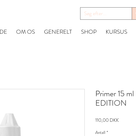
IDE
OM OS
GENERELT
SHOP
KURSUS
Primer 15 m
EDITION
Pris
110,00 DKK
Antall
*