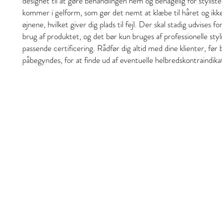
designet til at gøre behandlingen nem og behagelig for stylist
kommer i gelform, som gør det nemt at klæbe til håret og ikk
øjnene, hvilket giver dig plads til fejl. Der skal stadig udvises f
brug af produktet, og det bør kun bruges af professionelle sty
passende certificering. Rådfør dig altid med dine klienter, før
påbegyndes, for at finde ud af eventuelle helbredskontraindika
Stil og skjønnhet
S&B Collective Co ApS
Adresse: Ll Hjultorvgyde 7 kl , 8800 Viborg
Email: styleandbeauty.info@gmail.com
Tel: 27 12 11 37
CVR: 46434846