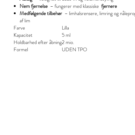
Nem fjernelse
– fungerer med klassiske
fjernere
Medfølgende tilbehør
– limhalsrensere, limring og
nåleprop
af lim
Farve
Lilla
Kapacitet
5 ml
Holdbarhed efter åbning
2 mio.
Formel
UDEN TPO
Stil og skjønnhet
S&B Collective Co ApS
Adresse: Ll Hjultorvgyde 7 kl , 8800 Viborg
Email: styleandbeauty.info@gmail.com
Tel: 27 12 11 37
CVR: 46434846