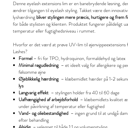
Denne eyelash extensions lim er en banebrydende løsning, de
ændrer tilgangen til eyelash styling. Takket være den innovat
lyshærdning
bliver stylingen mere præcis, hurtigere og frem fo
for både stylisten og klienten. Produktet fungerer pålideligt u
temperatur eller fugtighedsniveau i rummet.
Hvorfor er det værd at prøve UV-lim til øjenvippeextensions 
Lashes?
Formel
– fri for TPO, hydroquinon, formaldehyd og latex
Minimal røgudledning
– et ideelt valg for allergikere og 
følsomme øjne
Øjeblikkelig hærdning
– klæbemidlet hærder på 1-2 sekun
lys
Langvarig effekt
– stylingen holder fra 40 til 60 dage
Uafhængighed af arbejdsforhold
– klæbemidlets kvalitet æn
under påvirkning af temperatur eller fugtighed
Vand- og oliebestandighed
– ingen grund til at undgå dam
efter behandling
Alsidig
– velegnet til både 1:1 og volumenstyling