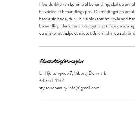
Hvis du ikke kan komme til behandling, skal du annull
halvdelen af behandlings pris. Du modtager en betal
betale sin bøde, du vil blive blokeret fra Style and Be
behandling, derfor er vi tvunget til at tilføje denne r
du ønsker at vælge et andet tidsrum, skal du selv om
Kontaktinformasjon
Ll. Hjultorvgyde 7, Viborg, Denmark
+4527121137
styleandbeauty.info@gmail.com
Stil og skjønnhet