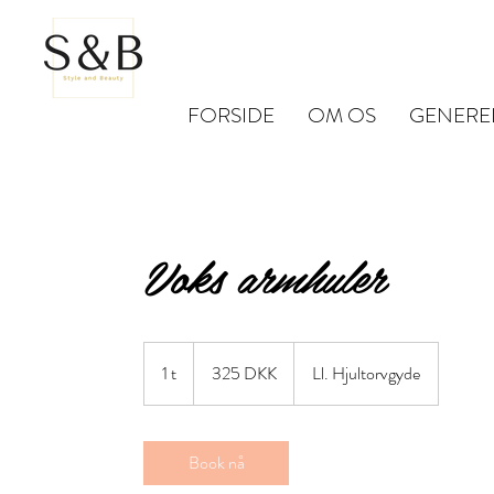
FORSIDE
OM OS
GENERE
Voks armhuler
325
danske
1 t
1
325 DKK
Ll. Hjultorvgyde
kroner
Book nå