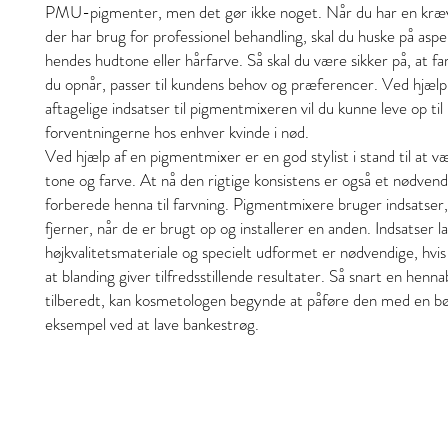
PMU-pigmenter, men det gør ikke noget. Når du har en kræ
der har brug for professionel behandling, skal du huske på asp
hendes hudtone eller hårfarve. Så skal du være sikker på, at f
du opnår, passer til kundens behov og præferencer. Ved hjælp
aftagelige indsatser til pigmentmixeren vil du kunne leve op til
forventningerne hos enhver kvinde i nød.
Ved hjælp af en pigmentmixer er en god stylist i stand til at v
tone og farve. At nå den rigtige konsistens er også et nødvendi
forberede henna til farvning. Pigmentmixere bruger indsatser,
fjerner, når de er brugt op og installerer en anden. Indsatser la
højkvalitetsmateriale og specielt udformet er nødvendige, hvis
at blanding giver tilfredsstillende resultater. Så snart en henna
tilberedt, kan kosmetologen begynde at påføre den med en bø
eksempel ved at lave bankestrøg.
Stil och skönhet