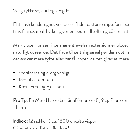
Vælg tykkelse, curl og længde:
Flat Lash kendetegnes ved deres flade og større elipseformed
tilhæftningsareal, hvilket giver en bedre tilhæftning på den nat
Mink vipper for semi-permanent eyelash extensions er bløde, 
naturligt udseende. Det flade tilhæftningsareal gør dem optim
der ønsker mere fylde eller har få vipper, da det giver et mere
Steriliseret og allergivenligt.
Ikke tilsat kemikalier.
Knot-Free og Fjer-Soft.
Pro Tip:
En Mixed bakke består af én række 8, 9 og 2 rækker 10
14 mm.
Indhold:
12 rækker á ca. 1800 enkelte vipper.
Giver et naturligt og flot look!