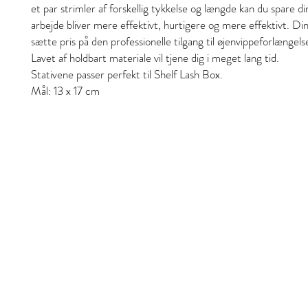
et par strimler af forskellig tykkelse og længde kan du spare din
arbejde bliver mere effektivt, hurtigere og mere effektivt. Din
sætte pris på den professionelle tilgang til øjenvippeforlængels
Lavet af holdbart materiale vil tjene dig i meget lang tid.
Stativene passer perfekt til Shelf Lash Box.
Mål: 13 x 17 cm
Stil och skönhet
S&B Collective Co ApS
Adresse: Ll Hjultorvgyde 7 kl , 8800 Viborg
Email: styleandbeauty.info@gmail.com
Tel: 27 12 11 37
CVR: 46434846