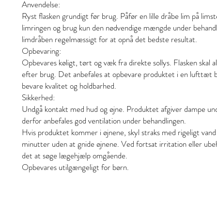
Anvendelse:
Ryst flasken grundigt før brug. Påfør en lille dråbe lim på limst
limringen og brug kun den nødvendige mængde under behandl
limdråben regelmæssigt for at opnå det bedste resultat.
Opbevaring:
Opbevares køligt, tørt og væk fra direkte sollys. Flasken skal a
efter brug. Det anbefales at opbevare produktet i en lufttæt b
bevare kvalitet og holdbarhed.
Sikkerhed:
Undgå kontakt med hud og øjne. Produktet afgiver dampe un
derfor anbefales god ventilation under behandlingen.
Hvis produktet kommer i øjnene, skyl straks med rigeligt vand 
minutter uden at gnide øjnene. Ved fortsat irritation eller ub
det at søge lægehjælp omgående.
Opbevares utilgængeligt for børn.
Stil och skönhet