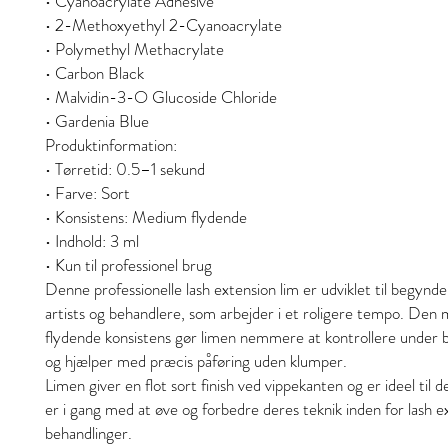
• Cyanoacrylate Adhesive
• 2-Methoxyethyl 2-Cyanoacrylate
• Polymethyl Methacrylate
• Carbon Black
• Malvidin-3-O Glucoside Chloride
• Gardenia Blue
Produktinformation:
• Tørretid: 0.5–1 sekund
• Farve: Sort
• Konsistens: Medium flydende
• Indhold: 3 ml
• Kun til professionel brug
Denne professionelle lash extension lim er udviklet til begynde
artists og behandlere, som arbejder i et roligere tempo. Den
flydende konsistens gør limen nemmere at kontrollere under 
og hjælper med præcis påføring uden klumper.
Limen giver en flot sort finish ved vippekanten og er ideel til 
er i gang med at øve og forbedre deres teknik inden for lash e
behandlinger.