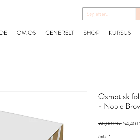
IDE
OM OS
GENERELT
SHOP
KURSUS
Osmotisk foli
- Noble Bro
Ordinarie
 68,00 Dkr 
54,40 D
pris
Antal
*