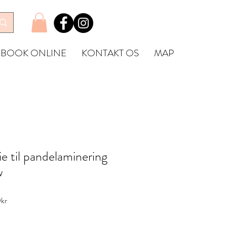
BOOK ONLINE
KONTAKT OS
MAP
e til pandelaminering
w
Reapris
kr