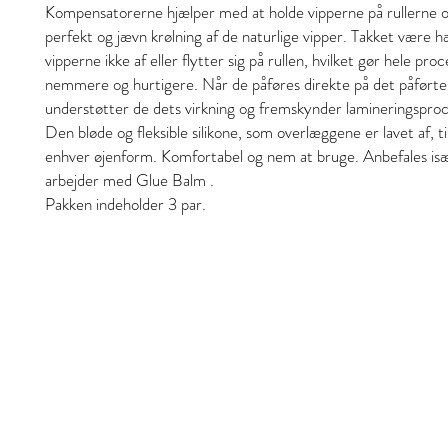
Kompensatorerne hjælper med at holde vipperne på rullerne 
perfekt og jævn krølning af de naturlige vipper. Takket være h
vipperne ikke af eller flytter sig på rullen, hvilket gør hele pr
nemmere og hurtigere. Når de påføres direkte på det påførte
understøtter de dets virkning og fremskynder lamineringspro
Den bløde og fleksible silikone, som overlæggene er lavet af, til
enhver øjenform. Komfortabel og nem at bruge. Anbefales isæ
arbejder med Glue Balm .
Pakken indeholder 3 par.
Stil och skönhet
S&B Collective Co ApS
Adresse: Ll Hjultorvgyde 7 kl , 8800 Viborg
Email: styleandbeauty.info@gmail.com
Tel: 27 12 11 37