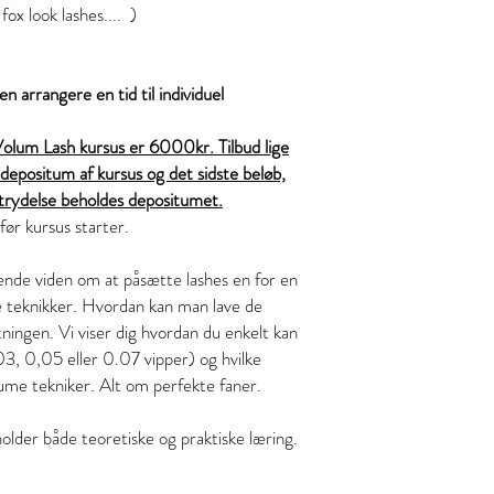
fox look lashes.... )
n arrangere en tid til individuel
 Volum Lash kursus er 6000kr. Tilbud lige
epositum af kursus og det sidste beløb,
rtrydelse beholdes depositumet.
 før kursus starter.
ende viden om at påsætte lashes en for en
me teknikker. Hvordan kan man lave de
ætningen. Vi viser dig hvordan du enkelt kan
,03, 0,05 eller 0.07 vipper) og hvilke
lume tekniker. Alt om perfekte faner.
holder både teoretiske og praktiske læring.