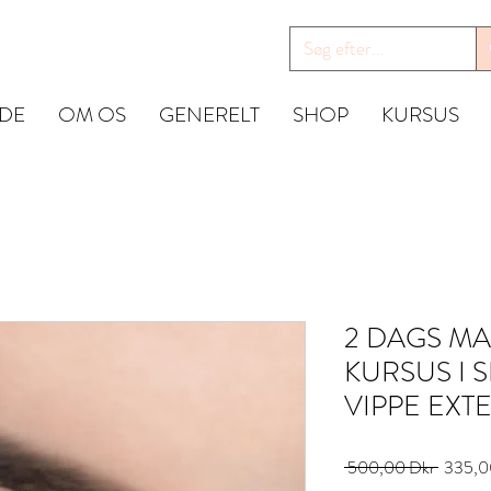
IDE
OM OS
GENERELT
SHOP
KURSUS
2 DAGS MA
KURSUS I 
VIPPE EXT
Ordinar
 500,00 Dkr 
335,0