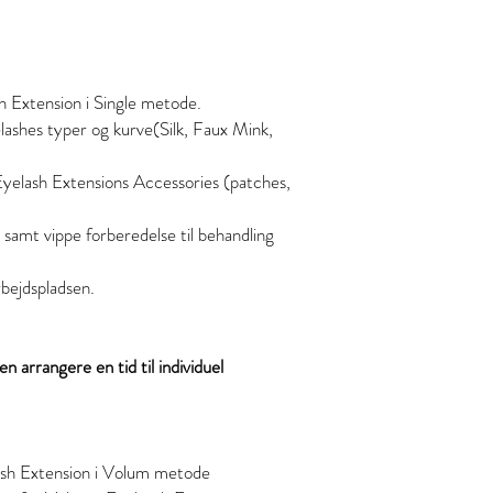
 Extension i Single metode.
elashes typer og kurve(Silk, Faux Mink,
e Eyelash Extensions Accessories (patches,
.
 samt vippe forberedelse til behandling
arbejdspladsen.
n arrangere en tid til individuel
sh Extension i Volum metode