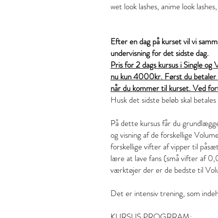
wet look lashes, anime look lashes, 
Efter en dag på kurset vil vi samme
undervisning for det sidste dag.
Pris for 2 dags kursus i Single og
nu kun 4000kr. Først du betaler d
når du kommer til kurset. Ved fo
Husk det sidste beløb skal betales
På dette kursus får du grundlægg
og visning af de forskellige Volu
forskellige vifter af vipper til pås
lære at lave fans (små vifter af 0
værktøjer der er de bedste til Vo
Det er intensiv trening, som inde
KURSUS PROGRRAM: