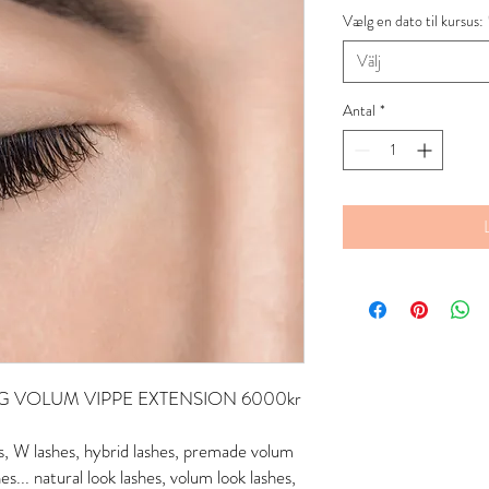
pris
Vælg en dato til kursus:
Välj
Antal
*
G VOLUM VIPPE EXTENSION 6000kr
hes, W lashes, hybrid lashes, premade volum
s... natural look lashes, volum look lashes,