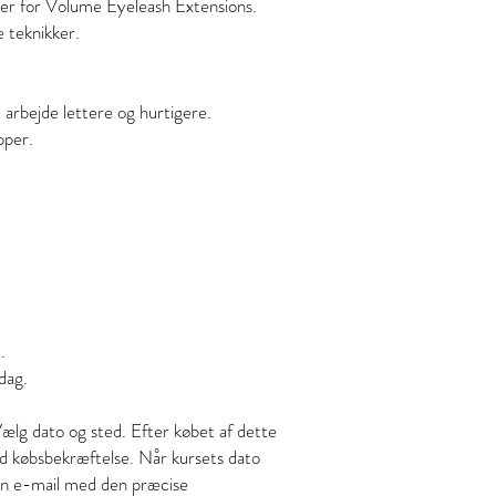
oner for Volume Eyeleash Extensions.
e teknikker.
t arbejde lettere og hurtigere.
ipper.
.
 dag.
ælg dato og sted. Efter købet af dette
d købsbekræftelse. Når kursets dato
n e-mail med den præcise