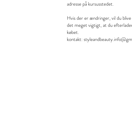
adresse på kursusstedet.
Hvis der er ændringer, vil du bliv
det meget vigtigt, at du efterlad
købet.
kontakt: styleandbeauty.info@g
Stil och skönhet
S&B Collective Co ApS
Adresse: Ll Hjultorvgyde 7
Email: styleandbeauty.in
Tel: 27 12 11 37
CVR: 46434846