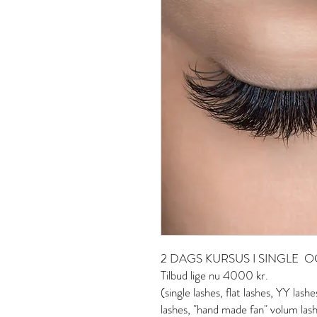
2 DAGS KURSUS I SINGLE O
Tilbud lige nu 4000 kr.
(single lashes, flat lashes, YY las
lashes, "hand made fan" volum lashe