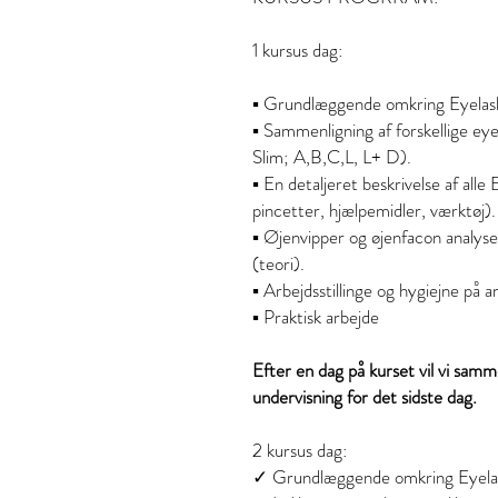
1 kursus dag:
▪ Grundlæggende omkring Eyelash
▪ Sammenligning af forskellige ey
Slim; A,B,C,L, L+ D).
▪ En detaljeret beskrivelse af all
pincetter, hjælpemidler, værktøj)
▪ Øjenvipper og øjenfacon analyse
(teori).
▪ Arbejdsstillinge og hygiejne på 
▪ Praktisk arbejde
Efter en dag på kurset vil vi samme
undervisning for det sidste dag.
2 kursus dag:
✓ Grundlæggende omkring Eyela