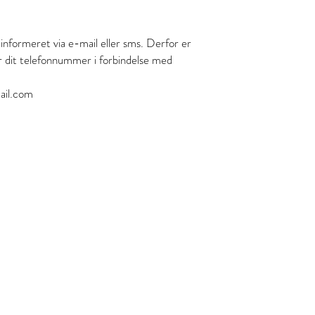
e informeret via e-mail eller sms. Derfor er
er dit telefonnummer i forbindelse med
mail.com
 kl , 8800 Viborg
fo@gmail.com