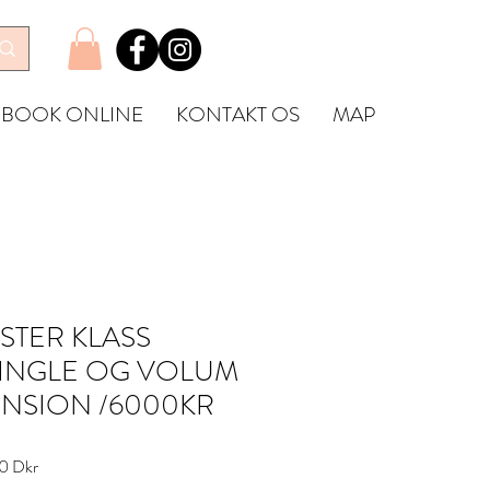
BOOK ONLINE
KONTAKT OS
MAP
STER KLASS
SINGLE OG VOLUM
ENSION /6000KR
ie
Reapris
0 Dkr