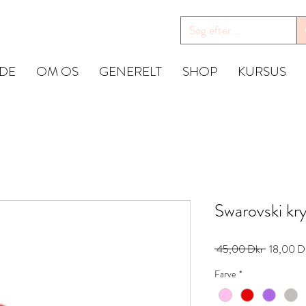
IDE
OM OS
GENERELT
SHOP
KURSUS
Swarovski kry
Ordinarie
 45,00 Dkr 
18,00 D
pris
Farve
*