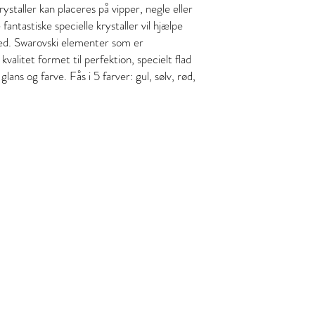
rystaller kan placeres på vipper, negle eller
antastiske specielle krystaller vil hjælpe
ed. Swarovski elementer som er
valitet formet til perfektion, specielt flad
lans og farve. Fås i 5 farver: gul, sølv, rød,
 kl , 8800 Viborg
fo@gmail.com