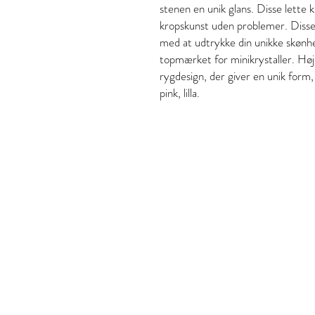
stenen en unik glans. Disse lette k
kropskunst uden problemer. Disse f
med at udtrykke din unikke skønh
topmærket for minikrystaller. Høj k
rygdesign, der giver en unik form, g
pink, lilla.
Stil och skönhet
S&B Collective Co ApS
Adresse: Ll Hjultorvgyde 7
Email: styleandbeauty.in
Tel: 27 12 11 37
CVR: 46434846