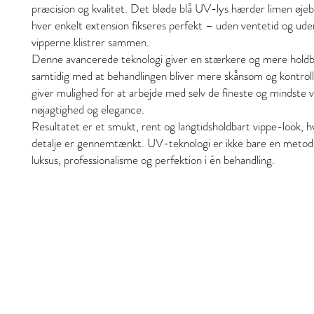
præcision og kvalitet. Det bløde blå UV-lys hærder limen øjebli
hver enkelt extension fikseres perfekt – uden ventetid og uden 
vipperne klistrer sammen.
Denne avancerede teknologi giver en stærkere og mere holdba
samtidig med at behandlingen bliver mere skånsom og kontrol
giver mulighed for at arbejde med selv de fineste og mindste 
nøjagtighed og elegance.
Resultatet er et smukt, rent og langtidsholdbart vippe-look, h
detalje er gennemtænkt. UV-teknologi er ikke bare en metod
luksus, professionalisme og perfektion i én behandling.
Stil och skönhet
S&B Collective Co ApS
Adresse: Ll Hjultorvgyde 7 kl , 8800 Viborg
Email: styleandbeauty.info@gmail.com