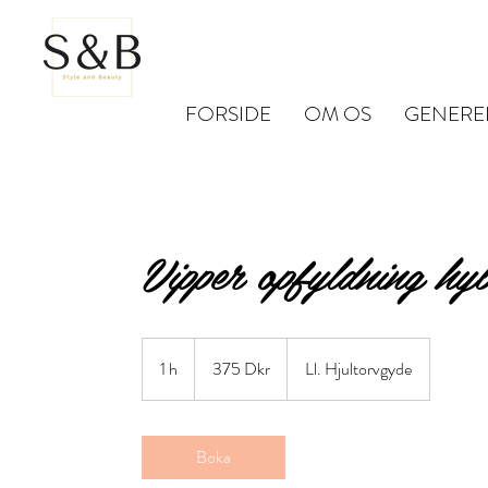
FORSIDE
OM OS
GENERE
Vipper opfyldning hy
375
danska
1 h
1
375 Dkr
Ll. Hjultorvgyde
kronor
Boka