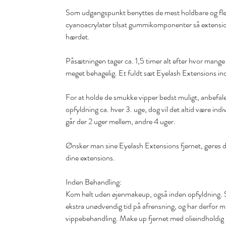
Som udgangspunkt benyttes de mest holdbare og flek
cyanoacrylater tilsat gummikomponenter så extensions
hærdet.
Påsætningen tager ca. 1,5 timer alt efter hvor mange
meget behagelig. Et fuldt sæt Eyelash Extensions inde
For at holde de smukke vipper bedst muligt, anbefal
opfyldning ca. hver 3. uge, dog vil det altid være in
går der 2 uger mellem, andre 4 uger.
Ønsker man sine Eyelash Extensions fjernet, gøres det
dine extensions.
Inden Behandling:
Kom helt uden øjenmakeup, også inden opfyldning. Sel
ekstra unødvendig tid på afrensning, og har derfor m
vippebehandling. Make up fjernet med olieindholdig