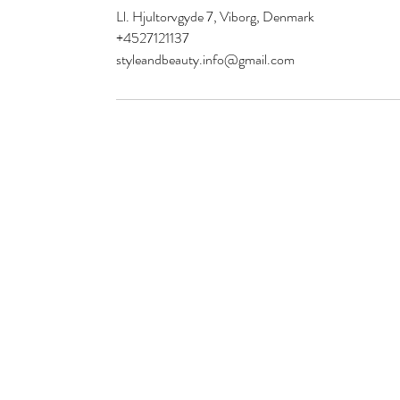
Ll. Hjultorvgyde 7, Viborg, Denmark
+4527121137
styleandbeauty.info@gmail.com
Stil och skönhet
S&B Collective Co ApS
Adresse: Ll Hjultorvgyde 7 kl , 8800 Viborg
Email: styleandbeauty.info@gmail.com
Tel: 27 12 11 37
CVR: 46434846