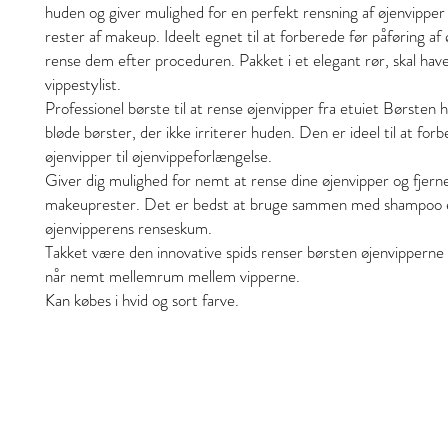
huden og giver mulighed for en perfekt rensning af øjenvipper 
rester af makeup. Ideelt egnet til at forberede før påføring af
rense dem efter proceduren. Pakket i et elegant rør, skal hav
vippestylist.
Professionel børste til at rense øjenvipper fra etuiet Børsten 
bløde børster, der ikke irriterer huden. Den er ideel til at for
øjenvipper til øjenvippeforlængelse.
Giver dig mulighed for nemt at rense dine øjenvipper og fjern
makeuprester. Det er bedst at bruge sammen med shampoo e
øjenvipperens renseskum.
Takket være den innovative spids renser børsten øjenvipperne
når nemt mellemrum mellem vipperne.
Kan købes i hvid og sort farve.
Style and Beauty
S&B Collective Co ApS