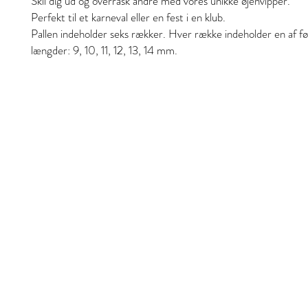
Skil dig ud og overrask andre med vores unikke øjenvipper.
Perfekt til et karneval eller en fest i en klub.
Pallen indeholder seks rækker. Hver række indeholder en af ​​f
længder: 9, 10, 11, 12, 13, 14 mm.
Style and Beauty
S&B Collective Co ApS
Adresse: Ll Hjultorvgyde 7 kl , 8800 Viborg
Email: styleandbeauty.info@gmail.com
Tel: 27 12 11 37
CVR: 46434846
Website De