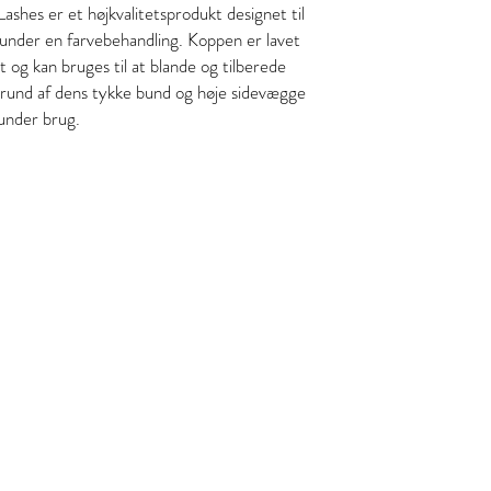
hes er et højkvalitetsprodukt designet til
e under en farvebehandling. Koppen er lavet
et og kan bruges til at blande og tilberede
grund af dens tykke bund og høje sidevægge
 under brug.
y
 kl , 8800 Viborg
fo@gmail.com