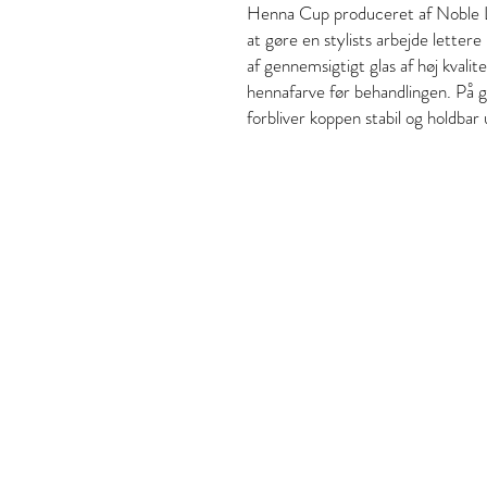
Henna Cup produceret af Noble Las
at gøre en stylists arbejde letter
af gennemsigtigt glas af høj kvalit
hennafarve før behandlingen. På 
forbliver koppen stabil og holdbar
Style and Beaut
S&B Collective Co ApS
Adresse: Ll Hjultorvgyde 7
Email: styleandbeauty.in
Tel: 27 12 11 37
CVR: 46434846