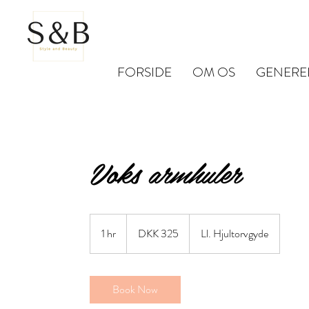
FORSIDE
OM OS
GENERE
Voks armhuler
325
Danish
1 hr
1
DKK 325
Ll. Hjultorvgyde
kroner
h
Book Now