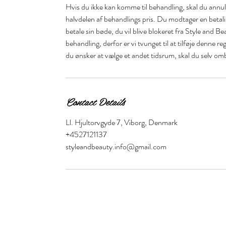
Hvis du ikke kan komme til behandling, skal du annull
halvdelen af behandlings pris. Du modtager en betal
betale sin bøde, du vil blive blokeret fra Style and Be
behandling, derfor er vi tvunget til at tilføje denne r
du ønsker at vælge et andet tidsrum, skal du selv om
Contact Details
Ll. Hjultorvgyde 7, Viborg, Denmark
+4527121137
styleandbeauty.info@gmail.com
Style and Beauty