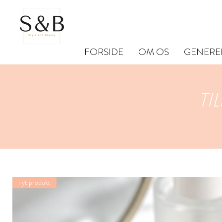
FORSIDE
OM OS
GENERE
TI
nyt produkt