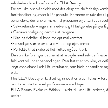
selvklæbende silikoneforme fra ELLA Beauty.
De smukke lyseblå shields med det elegante sløjfedesign komb
funktionalitet og æstetik i ét produkt. Formene er udviklet til 
behandlere, der ønsker maksimal præcision og ensartede resul
▪️ Selvklæbende – ingen lim nødvendig til fastgørelse på øjenlå
▪️ Genanvendelige og nemme at rengøre
▪️ Blød og fleksibel silikone for optimal komfort
▪️Forskellige størrelser til alle vippe- og øjenformer
▪️ Perfekte til at skabe et flot, løftet og åbent blik
Den unikke form gør det nemt at arbejde med selv de fineste 
fuld kontrol under behandlingen. Resultatet er smukke, veldef
langtidsholdbare Lash Lift-resultater, som både behandlere og 
elske.
Hos ELLA Beauty er kvalitet og innovation altid i fokus – fordi
resultater starter med professionelle værktøjer.
ELLA Beauty Exclusive Edition – skabt til Lash Lift-artister, 
bedste.