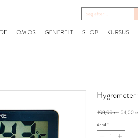
IDE
OM OS
GENERELT
SHOP
KURSUS
Hygrometer t
Regulær
 108,00 kr. 
54,00 kr
pris
Antal
*