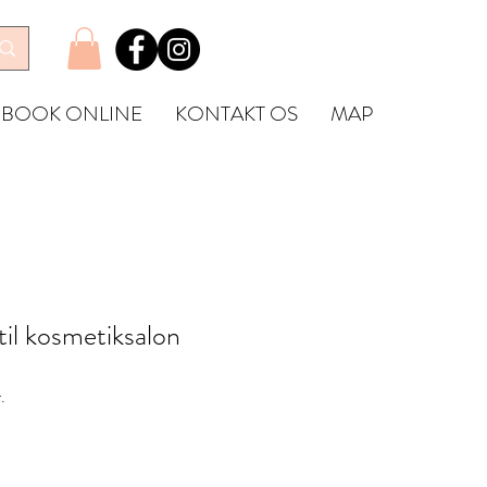
BOOK ONLINE
KONTAKT OS
MAP
il kosmetiksalon
Salgspris
.