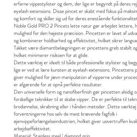
erfarne vippestylister og dem, der lige er begyndt på deres r
eyelash extensions. Disse pincet er skabt med fokus på maksi
og komfort og skiller sig ud for deres enestående funktionalite
Noble Gold PRO 2 Pincets lette natur gør arbejdet lettere, hv
mulighed for den højeste præcision. Pincetten er lavet af udva
og kombinerer holdbarhed og effektivitet, hvilket sikrer langva
Takket være diamantbelægningen er pincettens greb stabilt og
hvilket minimerer risikoen for at glide.
Dette værktøj er ideelt til både professionelle stylister og be
lige er ved at lære kunsten at eyelash extensions. Pincettens 
giver mulighed for jævn manipulation af vipperne under proced
er afgørende for at opnå perfekte resultater.
Den universelle form og nanofiberfinish gør pincetten alsidig o
forskellige teknikker til at skabe vipper. De er perfekte til tek
brodannelse, skrabning eller i hånden metoder. Dette værktøj vi
forventningerne hos selv de mest krævende fagfolk i
øjenvippeforlængelseindustrien, hvilket giver uovertruffen kval
arbejdseffektivitet.
Material: Stainless steel | diamond grip