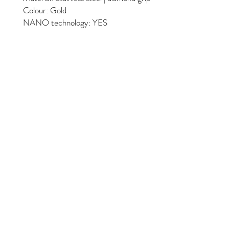
Colour: Gold
NANO technology: YES
Style and Beauty
S&B Collective Co ApS
Adresse: Ll Hjultorvgyde 7 kl , 8800 Viborg
Email: styleandbeauty.info@gmail.com
Tel: 27 12 11 37
CVR: 46434846
Website De