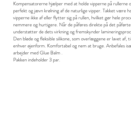
Kompensatorerne hjælper med at holde vipperne på rullerne 
perfekt og jævn krølning af de naturlige vipper. Takket være h
vipperne ikke af eller flytter sig på rullen, hvilket gør hele pr
nemmere og hurtigere. Når de påføres direkte på det påførte
understøtter de dets virkning og fremskynder lamineringspro
Den bløde og fleksible silikone, som overlæggene er lavet af, til
enhver øjenform. Komfortabel og nem at bruge. Anbefales isæ
arbejder med Glue Balm .
Pakken indeholder 3 par.
Style and Beauty
S&B Collective Co ApS
Adresse: Ll Hjultorvgyde 7 kl , 8800 Viborg
Email: styleandbeauty.info@gmail.com
Tel: 27 12 11 37