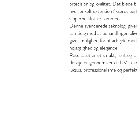
præcision og kvalitet. Det bløde b
hver enkelt extension fikseres per
vipperne klistrer sammen.
Denne avancerede teknologi giver
samtidig med at behandlingen bli
giver mulighed for at arbejde med
nøjagtighed og elegance.
Resultatet er et smukt, rent og la
detalje er gennemtænkt. UV-tekno
luksus, professionalisme og perfekt
Style and Beaut
S&B Collective Co ApS
Adresse: Ll Hjultorvgyde 7
Email: styleandbeauty.in