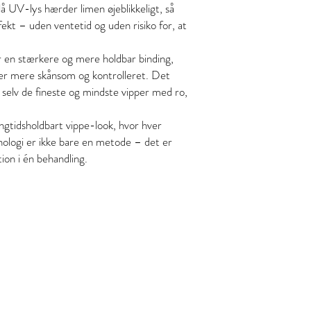
lå UV-lys hærder limen øjeblikkeligt, så
fekt – uden ventetid og uden risiko for, at
 en stærkere og mere holdbar binding,
ver mere skånsom og kontrolleret. Det
 selv de fineste og mindste vipper med ro,
ngtidsholdbart vippe-look, hvor hver
logi er ikke bare en metode – det er
ion i én behandling.
y
 kl , 8800 Viborg
fo@gmail.com