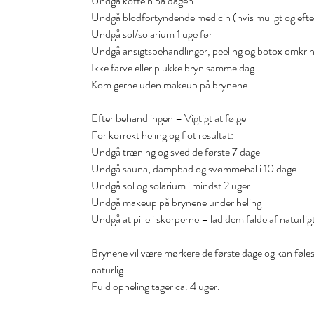
Undgå koffein på dagen
Undgå blodfortyndende medicin (hvis muligt og efte
Undgå sol/solarium 1 uge før
Undgå ansigtsbehandlinger, peeling og botox omkrin
Ikke farve eller plukke bryn samme dag
Kom gerne uden makeup på brynene.
Efter behandlingen – Vigtigt at følge
For korrekt heling og flot resultat:
Undgå træning og sved de første 7 dage
Undgå sauna, dampbad og svømmehal i 10 dage
Undgå sol og solarium i mindst 2 uger
Undgå makeup på brynene under heling
Undgå at pille i skorperne – lad dem falde af naturlig
Brynene vil være mørkere de første dage og kan føles 
naturlig.
Fuld opheling tager ca. 4 uger.