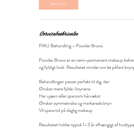
m
Bestil nu
e
r
Servicebeskrivelse
PMU Behandling – Powder Brows
Powder Brows er en semi-permanent makeup behandlin
og fyldigt look. Resultatet minder om let påført bryn
Behandlingen passer perfekt til dig, der:
Ønsker mere fylde i brynene
Har ujævn eller sparsom hårvækst
Ønsker symmetriske og markerede bryn
Vil spare tid på daglig makeup
Resultatet holder typisk 1–3 år afhængigt af hudtype o