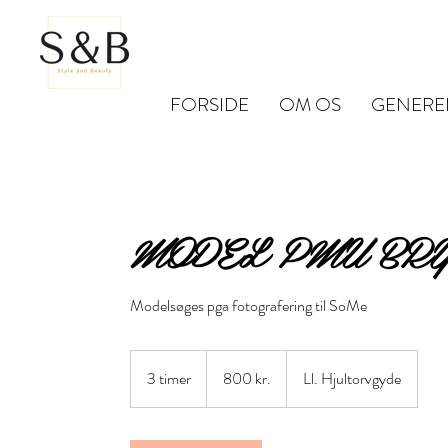
FORSIDE
OM OS
GENERE
MODEL PMU BR
Modelsøges pga fotografering til SoMe
800
danske
3 timer
3
800 kr.
Ll. Hjultorvgyde
kroner
t
i