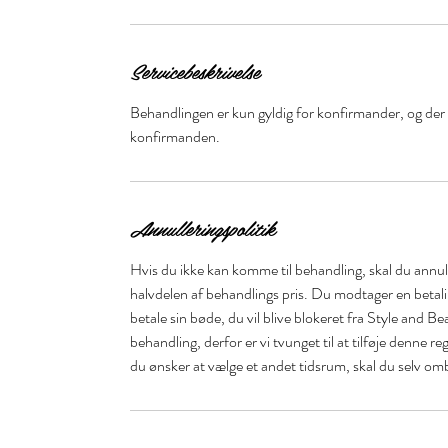
0
m
i
Servicebeskrivelse
n
Behandlingen er kun gyldig for konfirmander, og der 
konfirmanden.
Annulleringspolitik
Hvis du ikke kan komme til behandling, skal du annull
halvdelen af behandlings pris. Du modtager en betal
betale sin bøde, du vil blive blokeret fra Style and Be
behandling, derfor er vi tvunget til at tilføje denne r
du ønsker at vælge et andet tidsrum, skal du selv om