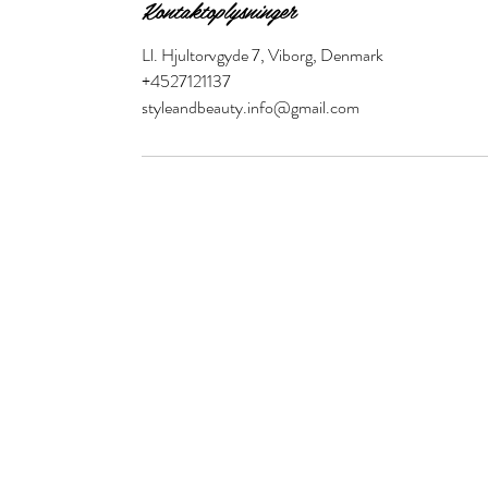
Kontaktoplysninger
Ll. Hjultorvgyde 7, Viborg, Denmark
+4527121137
styleandbeauty.info@gmail.com
Style and Beauty
S&B Collective Co ApS
Adresse: Ll Hjultorvgyde 7 kl , 8800 Viborg
Email: styleandbeauty.info@gmail.com
Tel: 27 12 11 37
CVR: 46434846