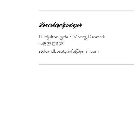
Kontaktoplysninger
Ll. Hjultorvgyde 7, Viborg, Denmark
+4527121137
styleandbeauty.info@gmail.com
Style and Beauty
S&B Collective Co ApS
Adresse: Ll Hjultorvgyde 7 kl , 8800 Viborg
Email: styleandbeauty.info@gmail.com