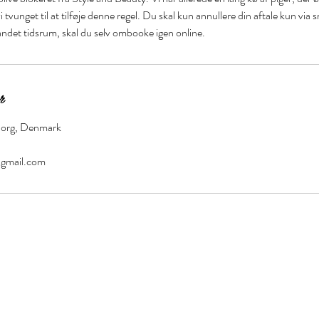
i tvunget til at tilføje denne regel. Du skal kun annullere din aftale kun via 
andet tidsrum, skal du selv ombooke igen online.
r
iborg, Denmark
@gmail.com
y