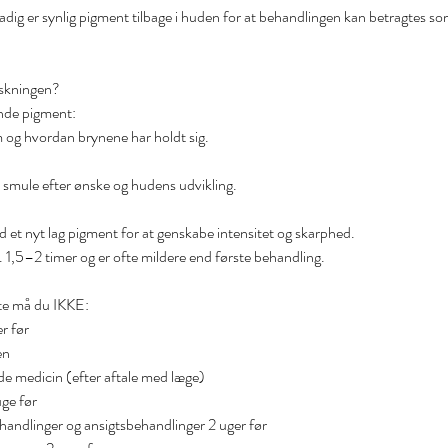
stadig er synlig pigment tilbage i huden for at behandlingen kan betragtes s
iskningen?
ende pigment:
m og hvordan brynene har holdt sig.
 smule efter ønske og hudens udvikling.
 et nyt lag pigment for at genskabe intensitet og skarphed.
 1,5–2 timer og er ofte mildere end første behandling.
te må du IKKE:
r før
en
 medicin (efter aftale med læge)
ge før
handlinger og ansigtsbehandlinger 2 uger før