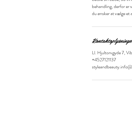
behandling, derfor er v
du ønsker at vælge et 
Kontaktoplysninge
Ll. Hjultorvgyde 7, V
+4527121137
styleandbeauty.info
Style and Beaut
S&B Collective Co ApS