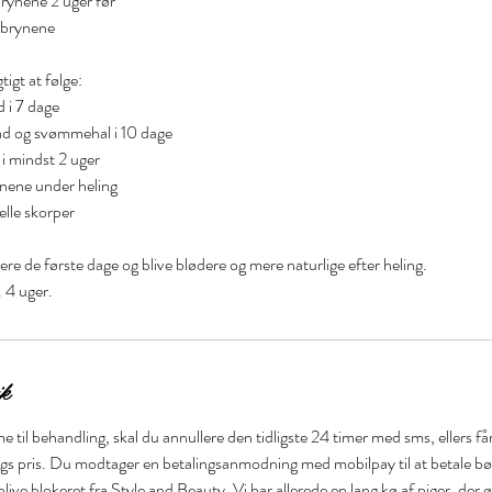
rynene 2 uger før
brynene
tigt at følge:
 i 7 dage
d og svømmehal i 10 dage
i mindst 2 uger
ene under heling
elle skorper
re de første dage og blive blødere og mere naturlige efter heling.
. 4 uger.
ik
 til behandling, skal du annullere den tidligste 24 timer med sms, ellers f
ngs pris. Du modtager en betalingsanmodning med mobilpay til at betale bø
 blive blokeret fra Style and Beauty. Vi har allerede en lang kø af piger, der 