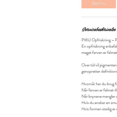
m
Bestil nu
e
r
Servicebeskrivelse
PMU Opfriskning – Po
En opfriskning anbefal
meget farven er falmet
Over tid vil pigmenten 
genopretter definitione
Hvornår har du brug f
Når farven er falme
Når brynene mangler d
Hvis du ønsker en smu
Hvis formen stadig er 