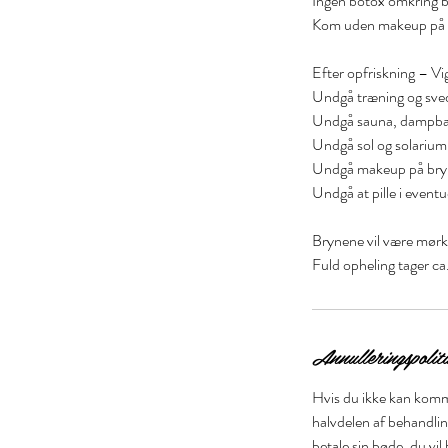
Ingen botox omkring b
Kom uden makeup på 
Efter opfriskning – Vig
Undgå træning og sved
Undgå sauna, dampba
Undgå sol og solarium 
Undgå makeup på bryn
Undgå at pille i eventu
Brynene vil være mørke
Fuld opheling tager ca
Annulleringspolit
Hvis du ikke kan komme
halvdelen af behandli
betale sin bøde, du vil