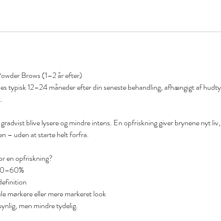
wder Brows (1–2 år efter)
es typisk 12–24 måneder efter din seneste behandling, afhængigt af hudtype
.
gradvist blive lysere og mindre intens. En opfriskning giver brynene nyt liv
n – uden at starte helt forfra.
or en opfriskning?
t 40–60%
efinition
le mørkere eller mere markeret look
synlig, men mindre tydelig.