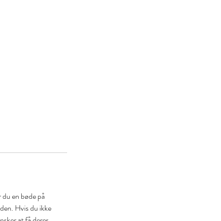
år du en bøde på
den. Hvis du ikke
ønsker at få deres