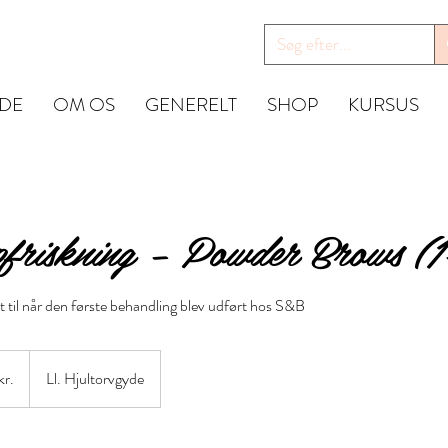
IDE
OM OS
GENERELT
SHOP
KURSUS
riskning – Powder Brows (
 til når den første behandling blev udført hos S&B
kr.
Ll. Hjultorvgyde