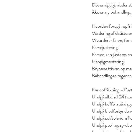
Det er vigtigt, at der 
ikke en ny behandling.
Hvordan foregår opfr
Vurdering af eksister
Vi vurderer farve, for
Farvejustering:
Farven kan justeres en
Genpigmentering:
Brynene friskes op med
Behandlingen tager ca.
Før opfriskning – Det
Undgå alkohol 24 time
Undgå koffein på dag
Undgå blodfortyndende
Undgå sol/solarium 1 u
Undgå peeling, syrebe