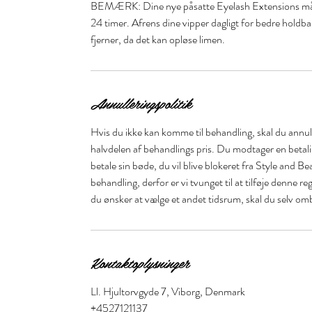
BEMÆRK: Dine nye påsatte Eyelash Extensions må i
24 timer. Afrens dine vipper dagligt for bedre holdb
fjerner, da det kan opløse limen.
Annulleringspolitik
Hvis du ikke kan komme til behandling, skal du annull
halvdelen af behandlings pris. Du modtager en betal
betale sin bøde, du vil blive blokeret fra Style and Be
behandling, derfor er vi tvunget til at tilføje denne r
du ønsker at vælge et andet tidsrum, skal du selv om
Kontaktoplysninger
Ll. Hjultorvgyde 7, Viborg, Denmark
+4527121137