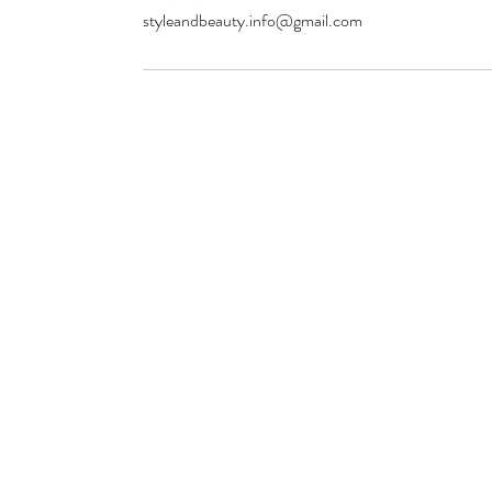
styleandbeauty.info@gmail.com
Style and Beauty
S&B Collective Co ApS
Adresse: Ll Hjultorvgyde 7 kl , 8800 Viborg
Email: styleandbeauty.info@gmail.com
Tel: 27 12 11 37
CVR: 46434846
Website De