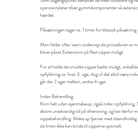
Som udgangspunkt benyttes de mest holdbare og flek
cyanoacrylater tilsat gummikomponenter så extensions
hærdet.
Påsætningen tager ca. 1 timer for klassisk påsætning 
Man falder ofte i søvn undervejs da proceduren er m
bliver påsat Extensions på flest vipper muligt.
For at holde de smukke vipper bedst muligt, anbefal
opfyldning ca. hver 3. uge, dog vil det altid være in
går der 2 uger mellem, andre 4 uger.
Inden Behandling:
Kom helt uden øjenmakeup, også inden opfyldning. Sel
ekstra unødvendig tid på afrensning, og har derfor m
vippebehandling. Make up fjernet med olieindholdig
da limen ikke kan binde til vipperne optimalt.