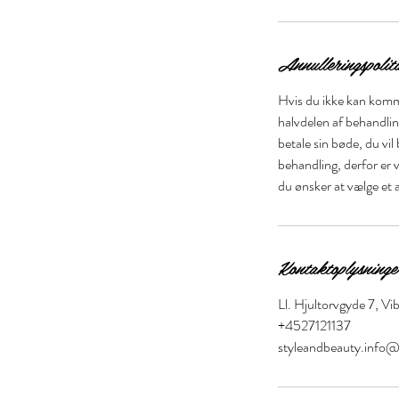
0
m
i
Annulleringspolit
n
Hvis du ikke kan komme
halvdelen af behandli
betale sin bøde, du vil
behandling, derfor er v
du ønsker at vælge et 
Kontaktoplysninge
Ll. Hjultorvgyde 7, V
+4527121137
styleandbeauty.info