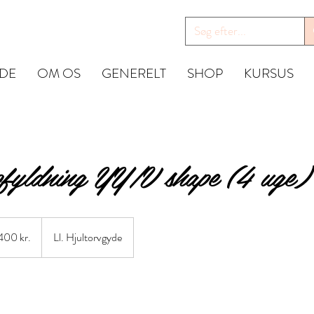
IDE
OM OS
GENERELT
SHOP
KURSUS
pfyldning YY/V shape (4 uge)
ske
400 kr.
Ll. Hjultorvgyde
er