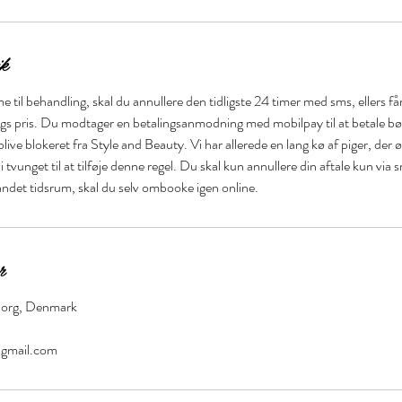
ik
 til behandling, skal du annullere den tidligste 24 timer med sms, ellers f
ngs pris. Du modtager en betalingsanmodning med mobilpay til at betale bø
 blive blokeret fra Style and Beauty. Vi har allerede en lang kø af piger, der 
i tvunget til at tilføje denne regel. Du skal kun annullere din aftale kun via 
andet tidsrum, skal du selv ombooke igen online.
r
iborg, Denmark
@gmail.com