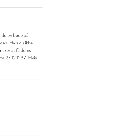
år du en bøde på
den. Hvis du ikke
ønsker at få deres
sms 27 12 11 37. Hvis