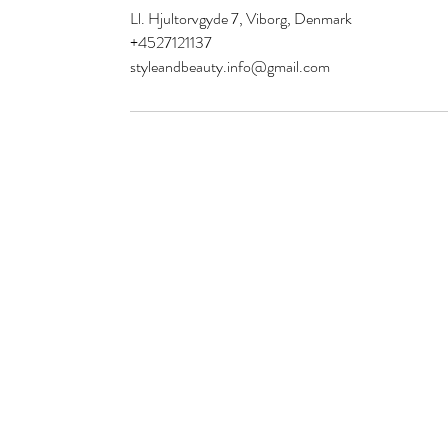
Ll. Hjultorvgyde 7, Viborg, Denmark
+4527121137
styleandbeauty.info@gmail.com
Style and Beauty
S&B Collective Co ApS
Adresse: Ll Hjultorvgyde 7 kl , 8800 Viborg
Email: styleandbeauty.info@gmail.com
Tel: 27 12 11 37
CVR: 46434846