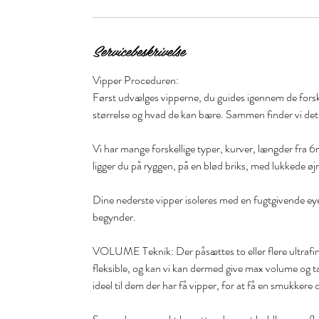
0
m
i
Servicebeskrivelse
n
Vipper Proceduren:
Først udvælges vipperne, du guides igennem de forske
størrelse og hvad de kan bære. Sammen finder vi det
Vi har mange forskellige typer, kurver, længder fra
ligger du på ryggen, på en blød briks, med lukkede øj
Dine nederste vipper isoleres med en fugtgivende ey
begynder.
VOLUME Teknik: Der påsættes to eller flere ultrafine
fleksible, og kan vi kan dermed give max volume og t
ideel til dem der har få vipper, for at få en smukkere 