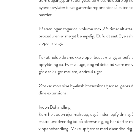
Som udgangspunkt benyttes de mest holdbare og flek
cyanoacrylater tilsat gummikomponenter så extensions
hærdet.
Påsætningen tager ca. volume max 2.5 timer alt efte
proceduren er meget behagelig. Et fuldt sæt Eyelash 
vipper muligt.
For at holde de smukke vipper bedst muligt, anbefal
opfyldning ca. hver 3. uge, dog vil det altid være in
går der 2 uger mellem, andre 4 uger.
Ønsker man sine Eyelash Extensions fjernet, gøres det
dine extensions.
Inden Behandling:
Kom helt uden øjenmakeup, også inden opfyldning. Sel
ekstra unødvendig tid på afrensning, og har derfor m
vippebehandling. Make up fjernet med olieindholdig